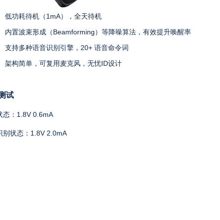
低功耗待机（1mA），全天待机
内置波束形成（Beamforming）等
降噪算法，有效提升唤醒率
支持
多种语音识别引擎，
20+ 语音命令
词
架构简单，可复用麦克风，无忧ID设计
测试
状态：
1.8V
0.6mA
识别状态：
1.8V
2.0mA